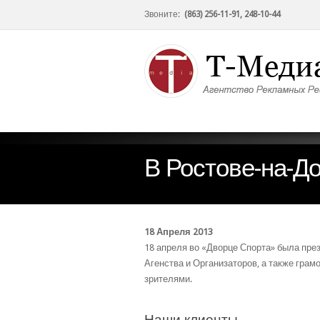
Звоните:
(863) 256-11-91, 248-10-44
В Ростове-на-Д
18 Апреля 2013
18 апреля во «Дворце Спорта» была пр
Агенства и Организаторов, а также гра
зрителями.
Наши клиенты