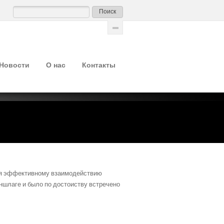
Новости
О нас
Контакты
аря эффективному взаимодействию
аншлаге и было по достоиству встречено