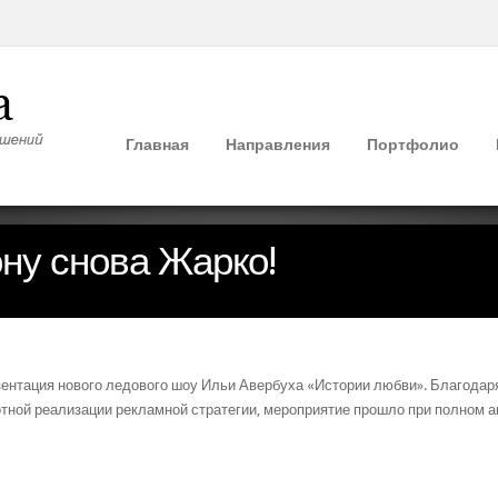
Главная
Направления
Портфолио
ону снова Жарко!
езентация нового ледового шоу Ильи Авербуха «Истории любви». Благод
мотной реализации рекламной стратегии, мероприятие прошло при полном 