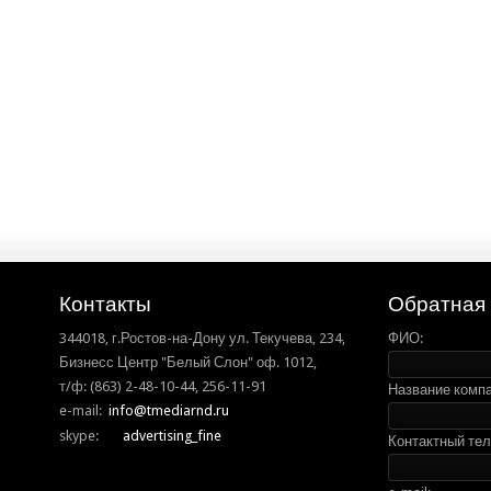
Контакты
Обратная 
344018, г.Ростов-на-Дону ул. Текучева, 234,
ФИО:
Бизнесс Центр "Белый Слон" оф. 1012,
т/ф: (863) 2-48-10-44, 256-11-91
Название компа
e-mail:
info@tmediarnd.ru
skype:
advertising_fine
Контактный те